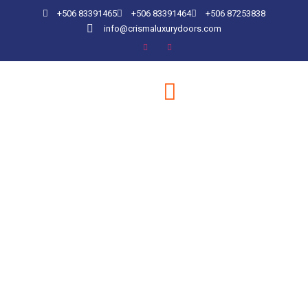
+506 83391465
+506 83391464
+506 87253838
info@crismaluxurydoors.com
Colección
Barandas